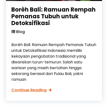
a
u
n
Borèh Bali: Ramuan Rempah
a
K
Pemanas Tubuh untuk
n
a
Detoksifikasi
k
i
Blog
u
n
Borèh Bali: Ramuan Rempah Pemanas Tubuh
t
untuk Detoksifikasi Indonesia memiliki
u
kekayaan pengobatan tradisional yang
k
diwariskan turun-temurun. Salah satu
R
warisan yang masih bertahan hingga
e
sekarang berasal dari Pulau Bali, yakni
l
ramuan
a
k
B
Continue Reading
s
o
a
r
s
è