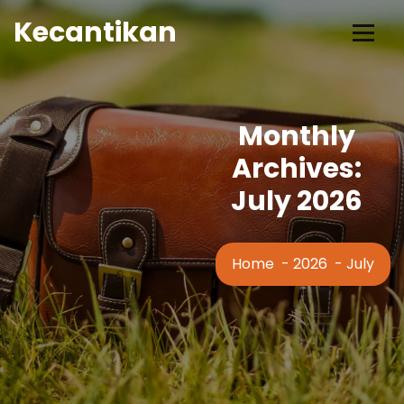
Skip
Kecantikan
to
Content
Monthly
Archives:
July 2026
Home
-
2026
-
July