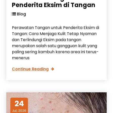
a
Penderita Eksim di Tangan
n
W
Blog
a
j
Perawatan Tangan untuk Penderita Eksim di
a
Tangan: Cara Menjaga Kulit Tetap Nyaman
h
dan Terlindungi Eksim pada tangan
a
merupakan salah satu gangguan kulit yang
g
paling sering kambuh karena area ini terus-
a
menerus
r
T
P
Continue Reading
a
e
h
r
a
a
n
w
L
a
24
a
t
m
Jul, 2026
a