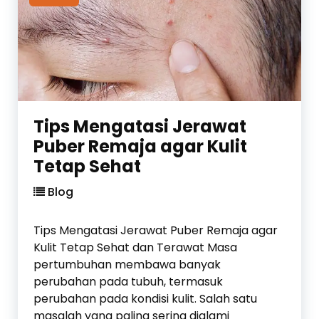
a
n
d
T
a
a
n
n
T
g
i
a
d
n
Tips Mengatasi Jerawat
a
u
Puber Remaja agar Kulit
k
n
Tetap Sehat
P
t
e
u
Blog
c
k
a
P
Tips Mengatasi Jerawat Puber Remaja agar
h
e
Kulit Tetap Sehat dan Terawat Masa
n
pertumbuhan membawa banyak
d
perubahan pada tubuh, termasuk
e
perubahan pada kondisi kulit. Salah satu
r
masalah yang paling sering dialami