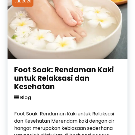
Jul, 2026
a
u
x
l
:
i
M
t
a
T
h
e
a
t
l
a
n
p
y
S
Foot Soak: Rendaman Kaki
a
e
untuk Relaksasi dan
S
h
Kesehatan
t
a
a
t
Blog
n
d
Foot Soak: Rendaman Kaki untuk Relaksasi
a
dan Kesehatan Merendam kaki dengan air
r
hangat merupakan kebiasaan sederhana
K