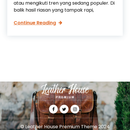
atau mengikuti tren yang sedang populer. Di
t
balik hasil riasan yang tampak rapi,
i
k
J
Continue Reading
a
a
n
n
B
g
e
a
b
n
a
S
s
a
B
l
a
a
h
h
a
U
n
r
B
u
e
t
r
© Leather House Premium Theme 2024
a
b