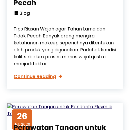
Pecah
Blog
Tips Riasan Wajah agar Tahan Lama dan
Tidak Pecah Banyak orang mengira
ketahanan makeup sepenuhnya ditentukan
oleh produk yang digunakan. Padahal, kondisi
kulit sebelum proses merias wajah justru
menjadi faktor
T
Continue Reading
i
p
s
R
i
26
a
Jul, 2026
s
Perawatan Tangan untuk