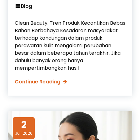
t
P
Blog
o
a
k
l
Clean Beauty: Tren Produk Kecantikan Bebas
s
i
Bahan Berbahaya Kesadaran masyarakat
i
n
terhadap kandungan dalam produk
f
g
perawatan kulit mengalami perubahan
i
B
besar dalam beberapa tahun terakhir. Jika
k
e
dahulu banyak orang hanya
a
r
mempertimbangkan hasil
s
p
i
e
C
Continue Reading
n
l
g
e
a
a
r
n
u
B
2
h
e
p
Jul, 2026
a