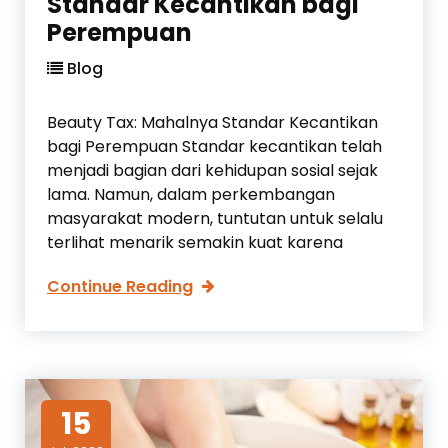
Standar Kecantikan bagi
a
Perempuan
t
Blog
P
u
b
Beauty Tax: Mahalnya Standar Kecantikan
e
bagi Perempuan Standar kecantikan telah
r
menjadi bagian dari kehidupan sosial sejak
R
lama. Namun, dalam perkembangan
e
masyarakat modern, tuntutan untuk selalu
m
terlihat menarik semakin kuat karena
a
B
Continue Reading
j
e
a
a
a
u
g
t
a
y
r
15
T
K