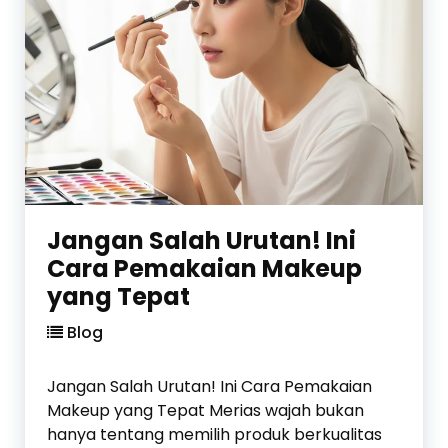
a
u
d
t
a
y
K
:
e
T
c
r
a
e
n
n
t
P
i
r
Jangan Salah Urutan! Ini
k
o
Cara Pemakaian Makeup
a
d
n
yang Tepat
u
k
Blog
K
e
Jangan Salah Urutan! Ini Cara Pemakaian
c
Makeup yang Tepat Merias wajah bukan
a
hanya tentang memilih produk berkualitas
n