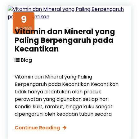
i
h
d
B
9
a
a
n
Jul, 2026
l
Vitamin dan Mineral yang
K
i
Paling Berpengaruh pada
e
:
Kecantikan
s
R
e
a
Blog
h
m
a
u
Vitamin dan Mineral yang Paling
t
a
Berpengaruh pada Kecantikan Kecantikan
a
n
tidak hanya ditentukan oleh produk
n
R
perawatan yang digunakan setiap hari.
e
Kondisi kulit, rambut, hingga kuku sangat
m
dipengaruhi oleh keadaan tubuh secara
p
a
V
Continue Reading
h
i