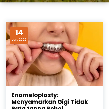
14
Jun, 2026
Enameloplasty:
Menyamarkan Gigi Tidak
Rata tanpa Behel