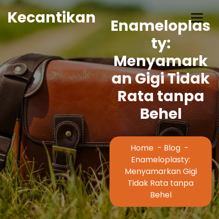
Skip
Kecantikan
to
Enameloplas
Content
ty:
Menyamark
an Gigi Tidak
Rata tanpa
Behel
Home
-
Blog
-
Enameloplasty:
Menyamarkan Gigi
Tidak Rata tanpa
Behel