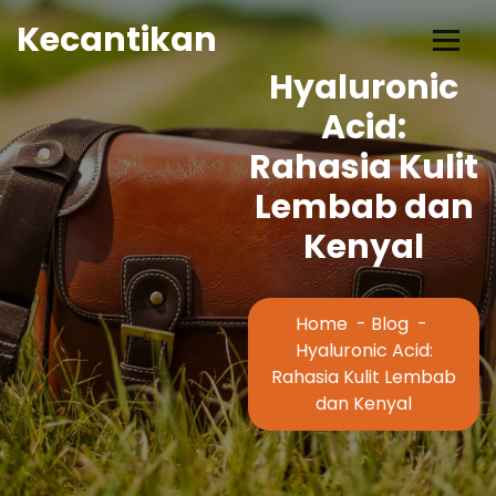
Skip
Kecantikan
to
Content
Hyaluronic
Acid:
Rahasia Kulit
Lembab dan
Kenyal
Home
-
Blog
-
Hyaluronic Acid:
Rahasia Kulit Lembab
dan Kenyal